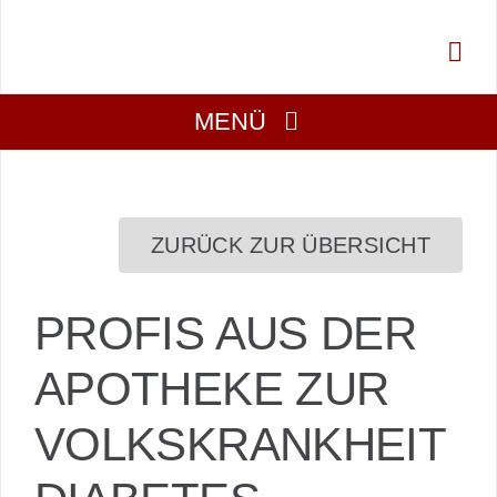
Zum
Inhalt
springen
MENÜ
Über Uns
ZURÜCK ZUR ÜBERSICHT
Aktuell
PROFIS AUS DER
Mitmachen
APOTHEKE ZUR
Gesucht
VOLKSKRANKHEIT
Projekte