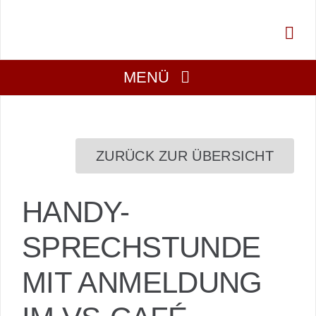
Zum
Inhalt
springen
MENÜ
Über Uns
ZURÜCK ZUR ÜBERSICHT
Aktuell
HANDY-
Mitmachen
SPRECHSTUNDE
Gesucht
MIT ANMELDUNG
Projekte