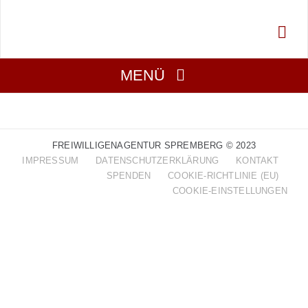
Zum
Inhalt
springen
MENÜ
Über Uns
FREIWILLIGENAGENTUR SPREMBERG © 2023
Aktuell
IMPRESSUM
DATENSCHUTZERKLÄRUNG
KONTAKT
SPENDEN
COOKIE-RICHTLINIE (EU)
COOKIE-EINSTELLUNGEN
Mitmachen
Gesucht
Projekte