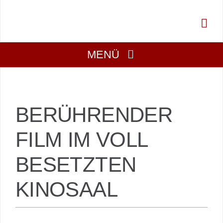
Zum
Inhalt
springen
MENÜ
Über Uns
BERÜHRENDER
Aktuell
FILM IM VOLL
Mitmachen
BESETZTEN
KINOSAAL
Gesucht
Projekte