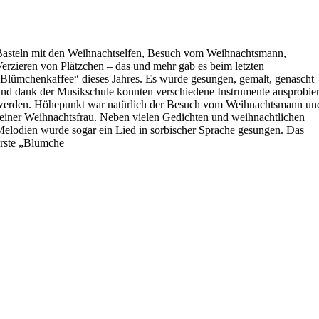
asteln mit den Weihnachtselfen, Besuch vom Weihnachtsmann,
erzieren von Plätzchen – das und mehr gab es beim letzten
Blümchenkaffee“ dieses Jahres. Es wurde gesungen, gemalt, genascht
nd dank der Musikschule konnten verschiedene Instrumente ausprobier
werden. Höhepunkt war natürlich der Besuch vom Weihnachtsmann un
einer Weihnachtsfrau. Neben vielen Gedichten und weihnachtlichen
elodien wurde sogar ein Lied in sorbischer Sprache gesungen. Das
rste „Blümche