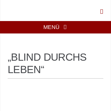
Zum
Inhalt
springen
MENÜ
Über Uns
„BLIND DURCHS
Aktuell
LEBEN“
Mitmachen
Gesucht
Projekte