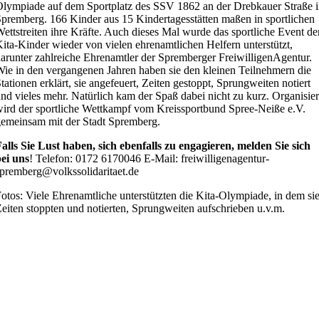
lympiade auf dem Sportplatz des SSV 1862 an der Drebkauer Straße 
premberg. 166 Kinder aus 15 Kindertagesstätten maßen in sportlichen
ettstreiten ihre Kräfte. Auch dieses Mal wurde das sportliche Event de
ita-Kinder wieder von vielen ehrenamtlichen Helfern unterstützt,
arunter zahlreiche Ehrenamtler der Spremberger FreiwilligenAgentur.
ie in den vergangenen Jahren haben sie den kleinen Teilnehmern die
tationen erklärt, sie angefeuert, Zeiten gestoppt, Sprungweiten notiert
nd vieles mehr. Natürlich kam der Spaß dabei nicht zu kurz. Organisier
ird der sportliche Wettkampf vom Kreissportbund Spree-Neiße e.V.
emeinsam mit der Stadt Spremberg.
alls Sie Lust haben, sich ebenfalls zu engagieren, melden Sie sich
ei uns
! Telefon: 0172 6170046 E-Mail: freiwilligenagentur-
premberg@volkssolidaritaet.de
otos: Viele Ehrenamtliche unterstützten die Kita-Olympiade, in dem si
eiten stoppten und notierten, Sprungweiten aufschrieben u.v.m.