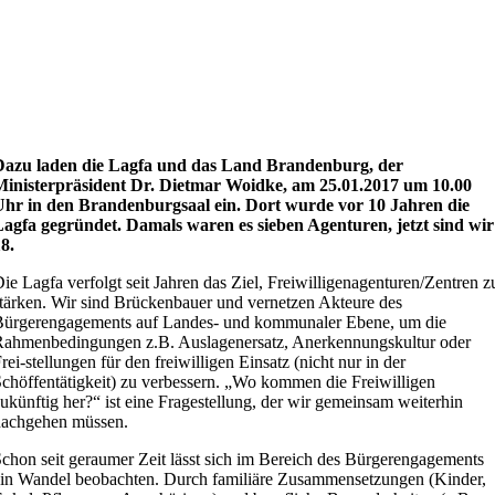
Dazu laden die Lagfa und das Land Brandenburg, der
Ministerpräsident Dr. Dietmar Woidke, am 25.01.2017 um 10.00
Uhr in den Brandenburgsaal ein. Dort wurde vor 10 Jahren die
agfa gegründet. Damals waren es sieben Agenturen, jetzt sind wir
8.
ie Lagfa verfolgt seit Jahren das Ziel, Freiwilligenagenturen/Zentren z
tärken. Wir sind Brückenbauer und vernetzen Akteure des
Bürgerengagements auf Landes- und kommunaler Ebene, um die
ahmenbedingungen z.B. Auslagenersatz, Anerkennungskultur oder
rei-stellungen für den freiwilligen Einsatz (nicht nur in der
chöffentätigkeit) zu verbessern. „Wo kommen die Freiwilligen
ukünftig her?“ ist eine Fragestellung, der wir gemeinsam weiterhin
nachgehen müssen.
chon seit geraumer Zeit lässt sich im Bereich des Bürgerengagements
in Wandel beobachten. Durch familiäre Zusammensetzungen (Kinder,