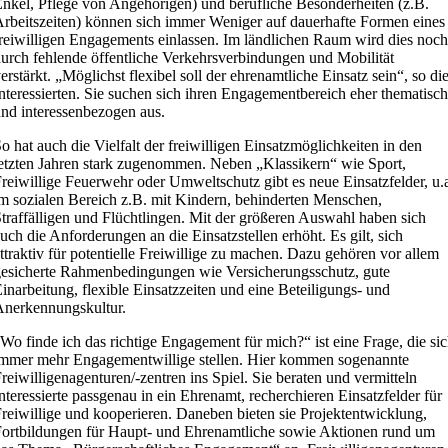
nkel, Pflege von Angehörigen) und berufliche Besonderheiten (z.B.
rbeitszeiten) können sich immer Weniger auf dauerhafte Formen eines
reiwilligen Engagements einlassen. Im ländlichen Raum wird dies noch
urch fehlende öffentliche Verkehrsverbindungen und Mobilität
erstärkt. „Möglichst flexibel soll der ehrenamtliche Einsatz sein“, so di
nteressierten. Sie suchen sich ihren Engagementbereich eher thematisch
nd interessenbezogen aus.
o hat auch die Vielfalt der freiwilligen Einsatzmöglichkeiten in den
etzten Jahren stark zugenommen. Neben „Klassikern“ wie Sport,
reiwillige Feuerwehr oder Umweltschutz gibt es neue Einsatzfelder, u.
m sozialen Bereich z.B. mit Kindern, behinderten Menschen,
traffälligen und Flüchtlingen. Mit der größeren Auswahl haben sich
uch die Anforderungen an die Einsatzstellen erhöht. Es gilt, sich
ttraktiv für potentielle Freiwillige zu machen. Dazu gehören vor allem
esicherte Rahmenbedingungen wie Versicherungsschutz, gute
inarbeitung, flexible Einsatzzeiten und eine Beteiligungs- und
nerkennungskultur.
Wo finde ich das richtige Engagement für mich?“ ist eine Frage, die si
mmer mehr Engagementwillige stellen. Hier kommen sogenannte
reiwilligenagenturen/-zentren ins Spiel. Sie beraten und vermitteln
nteressierte passgenau in ein Ehrenamt, recherchieren Einsatzfelder für
reiwillige und kooperieren. Daneben bieten sie Projektentwicklung,
ortbildungen für Haupt- und Ehrenamtliche sowie Aktionen rund um