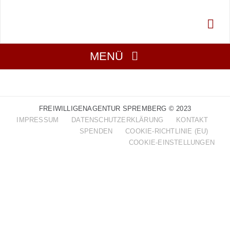
Zum
Inhalt
springen
MENÜ
Über Uns
FREIWILLIGENAGENTUR SPREMBERG © 2023
Aktuell
IMPRESSUM
DATENSCHUTZERKLÄRUNG
KONTAKT
SPENDEN
COOKIE-RICHTLINIE (EU)
COOKIE-EINSTELLUNGEN
Mitmachen
Gesucht
Projekte